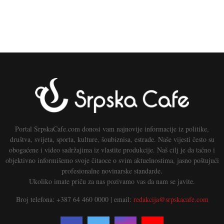
Portal SrpskaCafe.com donosi vam najnovije informacije iz politike,
društva, svijeta, sporta, kulture, šoubiznisa, estrade. Naše vijesti često su
obogaćene i video sadržajima iz vlastite produkcije. Naš cilj je da tačno i
objektivno informišemo svoje čitaoce o svim aktuelnostima, jasno poštujući
profesionalne novinarske standarde.
Ukoliko imate priču za nas pozivamo vas da nam se javite.
Broj telefona: +387 64 460 0000 | email:
redakcija@srpskacafe.com