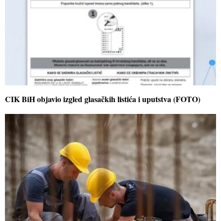
CIK BiH objavio izgled glasačkih listića i uputstva (FOTO)