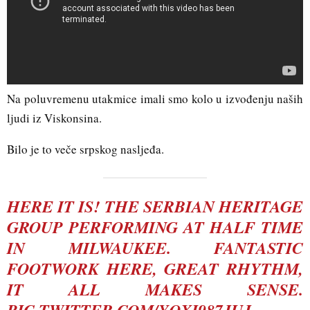
Na poluvremenu utakmice imali smo kolo u izvođenju naših
ljudi iz Viskonsina.
Bilo je to veče srpskog nasljeđa.
HERE IT IS! THE SERBIAN HERITAGE
GROUP PERFORMING AT HALF TIME
IN MILWAUKEE. FANTASTIC
FOOTWORK HERE, GREAT RHYTHM,
IT ALL MAKES SENSE.