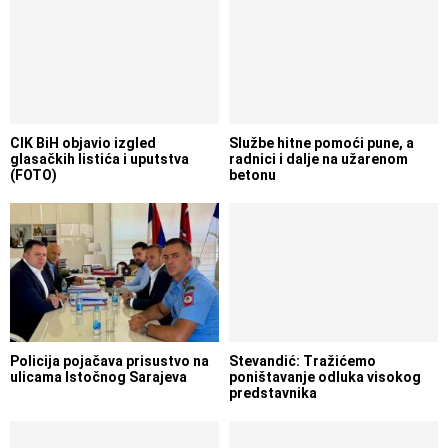
CIK BiH objavio izgled
Službe hitne pomoći pune, a
glasačkih listića i uputstva
radnici i dalje na užarenom
(FOTO)
betonu
Policija pojačava prisustvo na
Stevandić: Tražićemo
ulicama Istočnog Sarajeva
poništavanje odluka visokog
predstavnika