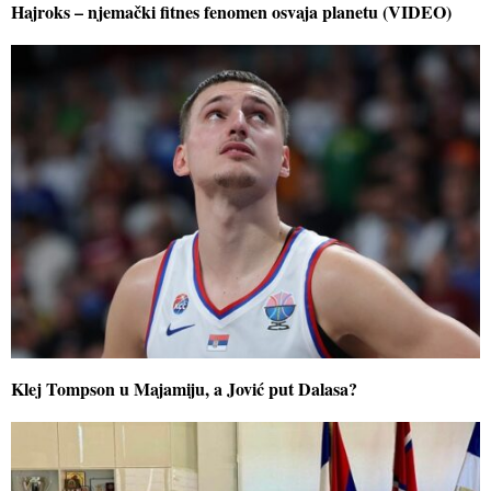
Hajroks – njemački fitnes fenomen osvaja planetu (VIDEO)
Klej Tompson u Majamiju, a Jović put Dalasa?