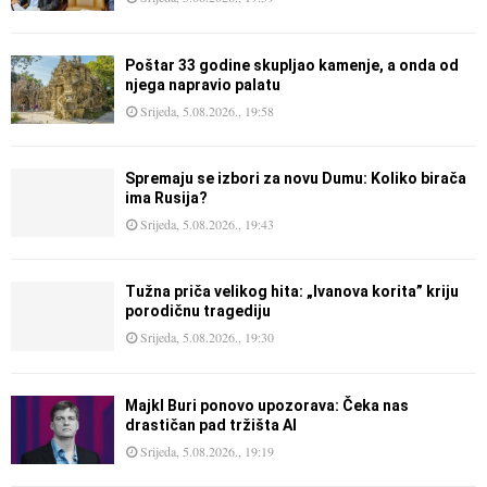
Poštar 33 godine skupljao kamenje, a onda od
njega napravio palatu
Srijeda, 5.08.2026., 19:58
Spremaju se izbori za novu Dumu: Koliko birača
ima Rusija?
Srijeda, 5.08.2026., 19:43
Tužna priča velikog hita: „Ivanova korita” kriju
porodičnu tragediju
Srijeda, 5.08.2026., 19:30
Majkl Buri ponovo upozorava: Čeka nas
drastičan pad tržišta AI
Srijeda, 5.08.2026., 19:19