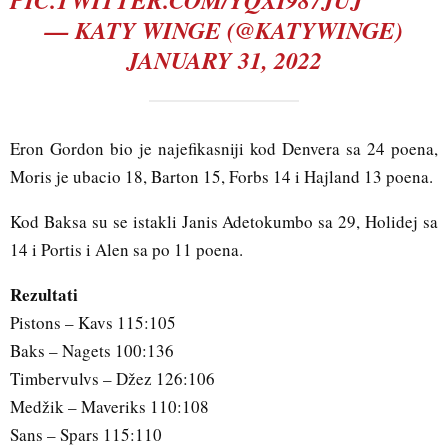
PIC.TWITTER.COM/YQXI987JUJ
— KATY WINGE (@KATYWINGE)
JANUARY 31, 2022
Eron Gordon bio je najefikasniji kod Denvera sa 24 poena,
Moris je ubacio 18, Barton 15, Forbs 14 i Hajland 13 poena.
Kod Baksa su se istakli Janis Adetokumbo sa 29, Holidej sa
14 i Portis i Alen sa po 11 poena.
Rezultati
Pistons – Kavs 115:105
Baks – Nagets 100:136
Timbervulvs – Džez 126:106
Medžik – Maveriks 110:108
Sans – Spars 115:110