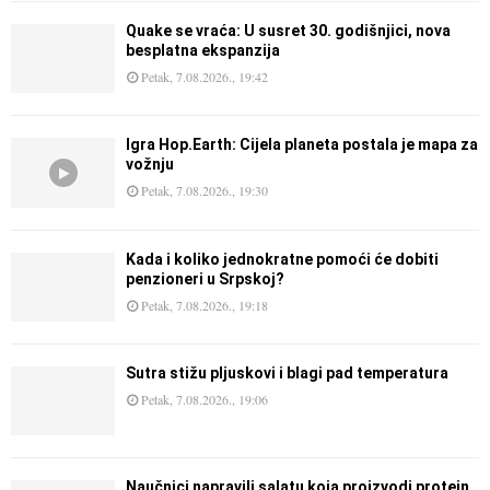
Quake se vraća: U susret 30. godišnjici, nova
besplatna ekspanzija
Petak, 7.08.2026., 19:42
Igra Hop.Earth: Cijela planeta postala je mapa za
vožnju
Petak, 7.08.2026., 19:30
Kada i koliko jednokratne pomoći će dobiti
penzioneri u Srpskoj?
Petak, 7.08.2026., 19:18
Sutra stižu pljuskovi i blagi pad temperatura
Petak, 7.08.2026., 19:06
Naučnici napravili salatu koja proizvodi protein