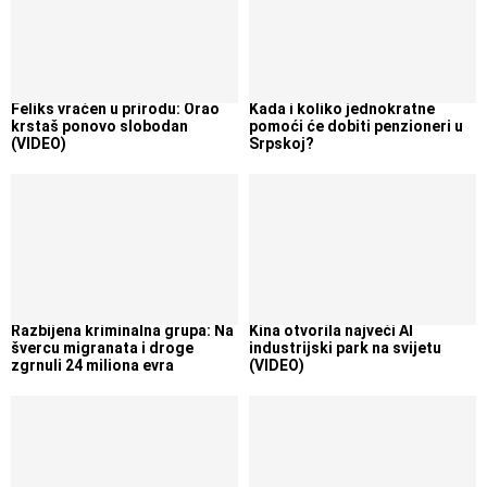
Feliks vraćen u prirodu: Orao
Kada i koliko jednokratne
krstaš ponovo slobodan
pomoći će dobiti penzioneri u
(VIDEO)
Srpskoj?
Razbijena kriminalna grupa: Na
Kina otvorila najveći AI
švercu migranata i droge
industrijski park na svijetu
zgrnuli 24 miliona evra
(VIDEO)