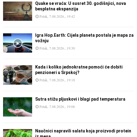
Quake se vraća: U susret 30. godišnjici, nova
besplatna ekspanzija
Petak, 7.08.2026., 19:42
Igra Hop.Earth: Cijela planeta postala je mapa za
vožnju
Petak, 7.08.2026., 19:30
Kada i koliko jednokratne pomoći će dobiti
penzioneri u Srpskoj?
Petak, 7.08.2026., 19:18
Sutra stižu pljuskovi i blagi pad temperatura
Petak, 7.08.2026., 19:06
Naučnici napravili salatu koja proizvodi protein
iz mesa