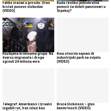
Feliks vraćen u prirodu: Orao
Kada i koliko jednokratne
krstaš ponovo slobodan
pomoći će dobiti penzioneri u
(VIDEO)
Srpskoj?
Razbijena kriminalna grupa: Na
Kina otvorila najveći AI
švercu migranata i droge
industrijski park na svijetu
zgrnuli 24 miliona evra
(VIDEO)
Telegraf: Amerikanci i Izraelci
Bruce Dickinson – glas
izgubili rat, Iran izlazi kao
besmrtnosti (VIDEO)